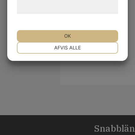
behandling af persondata på vores
hjemmeside.
OK
NØDVENDIGE
PRÆFERENCER
AFVIS ALLE
MARKETING
STATISTIK
s
Snabblän