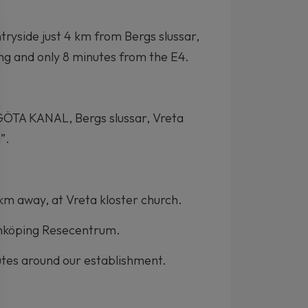
untryside just 4 km from Bergs
slussar
,
ng and only 8 minutes from the E4.
s GÖTA KANAL, Bergs
slussar
,
Vreta
”.
 km away, at
Vreta
kloster
church.
inköping
Resecentrum
.
utes
around our establishment.